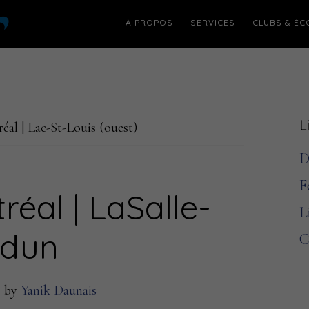
À PROPOS
SERVICES
CLUBS & ÉC
L
al | Lac-St-Louis (ouest)
l
D
p
F
réal | LaSalle-
L
rdun
C
8
by
Yanik Daunais