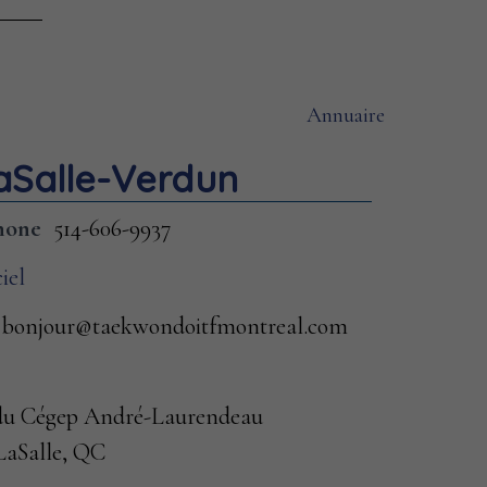
Annuaire
LaSalle-Verdun
hone
514-606-9937
ciel
bonjour@taekwondoitfmontreal.com
 du Cégep André-Laurendeau
 LaSalle, QC