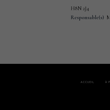
H8N 2J4
Responsable(s)
M
ACCUEIL
À 