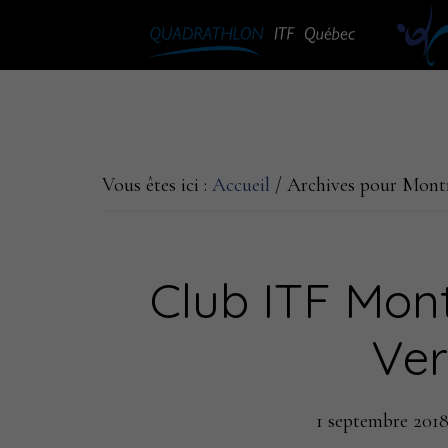
Passer
Passer
au
à
contenu
la
principal
barre
latérale
principale
Vous êtes ici :
Accueil
/
Archives pour Montré
Club ITF Mont
Ve
1 septembre 201