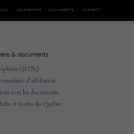
OLES
CALENDRIER
DOCUMENTS
CONTACT
Barre
iens & documents
atérale
épliant QITFQ
rincipale
ormulaire d’affiliation
iens vers les documents
lubs et écoles du Québec