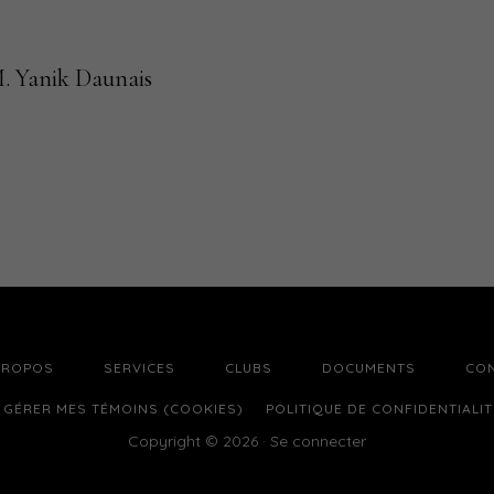
. Yanik Daunais
PROPOS
SERVICES
CLUBS
DOCUMENTS
CO
GÉRER MES TÉMOINS (COOKIES)
POLITIQUE DE CONFIDENTIALIT
Copyright © 2026 ·
Se connecter