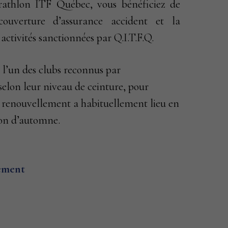
athlon ITF Québec, vous bénéficiez de
ouverture d’assurance accident et la
activités sanctionnées par Q.I.T.F.Q.
s l’un des clubs reconnus par
 selon leur niveau de ceinture, pour
de renouvellement a habituellement lieu en
sion d’automne.
ement