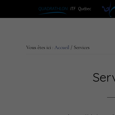
Passer
Passer
au
à
contenu
la
principal
barre
latérale
principale
Vous êtes ici :
Accueil
/
Services
Ser