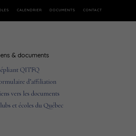
OLES
CALENDRIER
DOCUMENTS
CONTACT
Barre
iens & documents
atérale
épliant QITFQ
rincipale
ormulaire d’affiliation
iens vers les documents
lubs et écoles du Québec